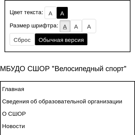
Цвет текста:
А
А
Размер шрифтра:
А
А
А
Сброс
Обычная версия
МБУДО СШОР "Велосипедный спорт"
Главная
Сведения об образовательной организации
О СШОР
Новости