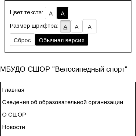
Цвет текста:
А
А
Размер шрифтра:
А
А
А
Сброс
Обычная версия
МБУДО СШОР "Велосипедный спорт"
Главная
Сведения об образовательной организации
О СШОР
Новости