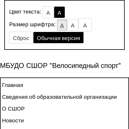
Цвет текста:
А
А
Размер шрифтра:
А
А
А
Сброс
Обычная версия
МБУДО СШОР "Велосипедный спорт"
Главная
Сведения об образовательной организации
О СШОР
Новости