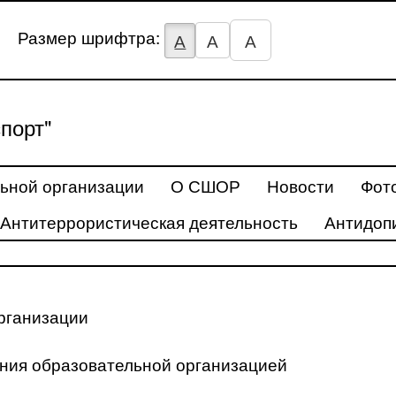
Размер шрифтра:
А
А
А
порт"
ьной организации
О СШОР
Новости
Фот
Антитеррористическая деятельность
Антидоп
рганизации
ения образовательной организацией