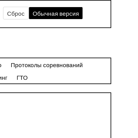
Сброс
Обычная версия
о
Протоколы соревнований
инг
ГТО