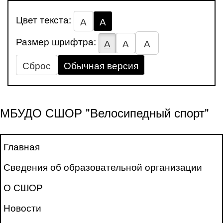
Цвет текста:
А
А
Размер шрифтра:
А
А
А
Сброс
Обычная версия
МБУДО СШОР "Велосипедный спорт"
Главная
Сведения об образовательной организации
О СШОР
Новости