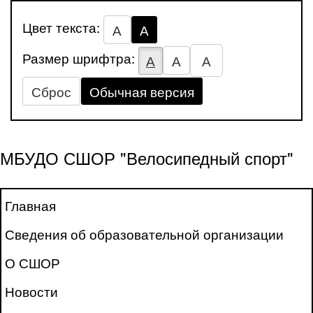
Цвет текста:
А
А
Размер шрифтра:
А
А
А
Сброс
Обычная версия
МБУДО СШОР "Велосипедный спорт"
Главная
Сведения об образовательной организации
О СШОР
Новости