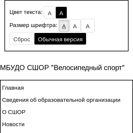
Цвет текста:
А
А
Размер шрифтра:
А
А
А
Сброс
Обычная версия
МБУДО СШОР "Велосипедный спорт"
Главная
Сведения об образовательной организации
О СШОР
Новости