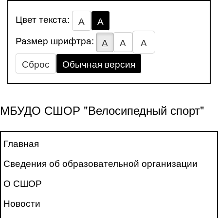
Цвет текста:
А
А
Размер шрифтра:
А
А
А
Сброс
Обычная версия
МБУДО СШОР "Велосипедный спорт"
Главная
Сведения об образовательной организации
О СШОР
Новости