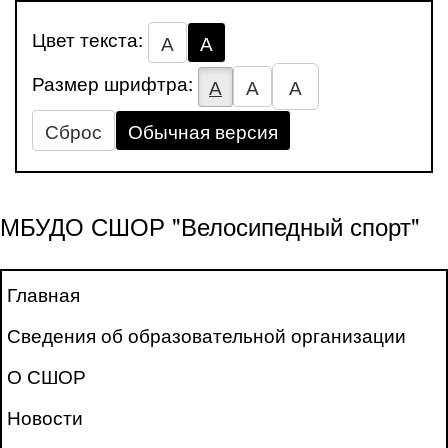
Цвет текста:
А
А
Размер шрифтра:
А
А
А
Сброс
Обычная версия
МБУДО СШОР "Велосипедный спорт"
Главная
Сведения об образовательной организации
О СШОР
Новости