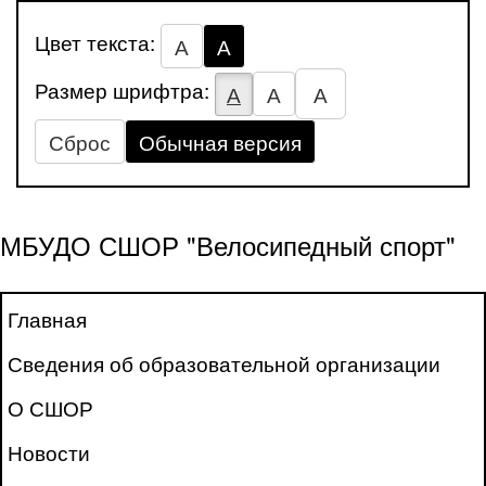
Цвет текста:
А
А
Размер шрифтра:
А
А
А
Сброс
Обычная версия
МБУДО СШОР "Велосипедный спорт"
Главная
Сведения об образовательной организации
О СШОР
Новости