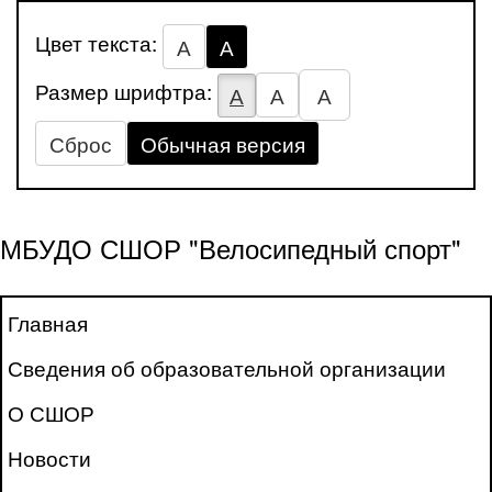
Цвет текста:
А
А
Размер шрифтра:
А
А
А
Сброс
Обычная версия
МБУДО СШОР "Велосипедный спорт"
Главная
Сведения об образовательной организации
О СШОР
Новости