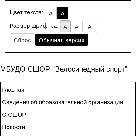
Цвет текста:
А
А
Размер шрифтра:
А
А
А
Сброс
Обычная версия
МБУДО СШОР "Велосипедный спорт"
Главная
Сведения об образовательной организации
О СШОР
Новости