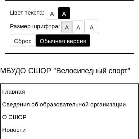
Цвет текста:
А
А
Размер шрифтра:
А
А
А
Сброс
Обычная версия
МБУДО СШОР "Велосипедный спорт"
Главная
Сведения об образовательной организации
О СШОР
Новости