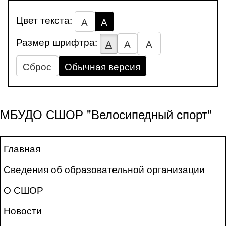
Цвет текста:
А
А
Размер шрифтра:
А
А
А
Сброс
Обычная версия
МБУДО СШОР "Велосипедный спорт"
Главная
Сведения об образовательной организации
О СШОР
Новости