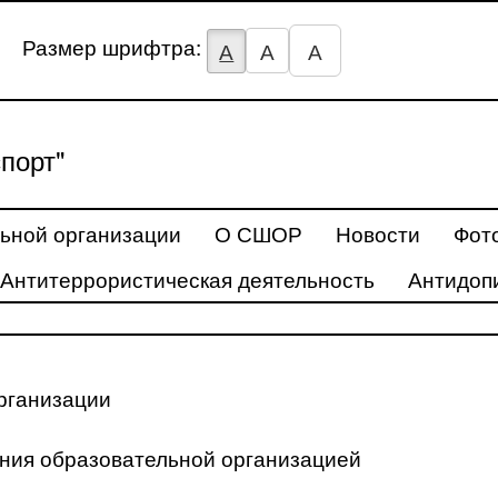
Размер шрифтра:
А
А
А
порт"
ьной организации
О СШОР
Новости
Фот
Антитеррористическая деятельность
Антидоп
рганизации
ения образовательной организацией