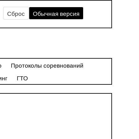
Сброс
Обычная версия
о
Протоколы соревнований
инг
ГТО