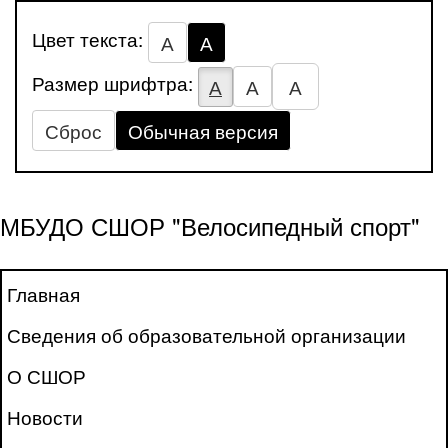
Цвет текста:
А
А
Размер шрифтра:
А
А
А
Сброс
Обычная версия
МБУДО СШОР "Велосипедный спорт"
Главная
Сведения об образовательной организации
О СШОР
Новости