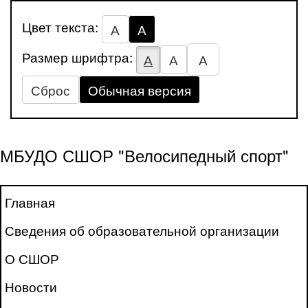
Цвет текста:
А
А
Размер шрифтра:
А
А
А
Сброс
Обычная версия
МБУДО СШОР "Велосипедный спорт"
Главная
Сведения об образовательной организации
О СШОР
Новости