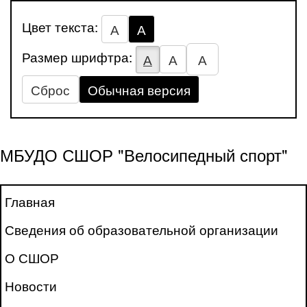
Цвет текста:
А
А
Размер шрифтра:
А
А
А
Сброс
Обычная версия
МБУДО СШОР "Велосипедный спорт"
Главная
Сведения об образовательной организации
О СШОР
Новости