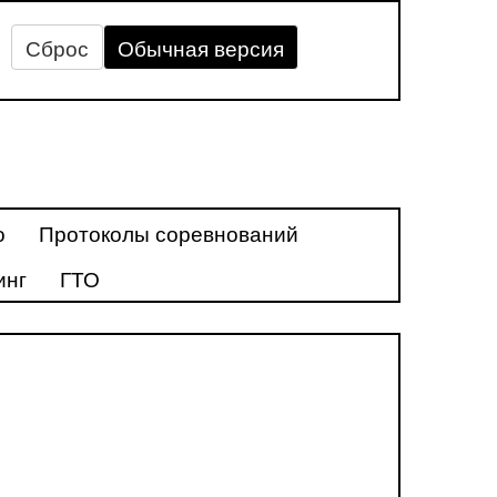
Сброс
Обычная версия
о
Протоколы соревнований
инг
ГТО