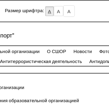
Размер шрифтра:
А
А
А
порт"
ьной организации
О СШОР
Новости
Фот
Антитеррористическая деятельность
Антидоп
рганизации
ения образовательной организацией