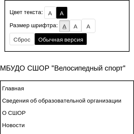
Цвет текста:
А
А
Размер шрифтра:
А
А
А
Сброс
Обычная версия
МБУДО СШОР "Велосипедный спорт"
Главная
Сведения об образовательной организации
О СШОР
Новости