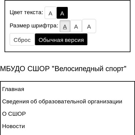
Цвет текста:
А
А
Размер шрифтра:
А
А
А
Сброс
Обычная версия
МБУДО СШОР "Велосипедный спорт"
Главная
Сведения об образовательной организации
О СШОР
Новости