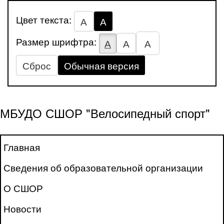
Цвет текста:
А
А
Размер шрифтра:
А
А
А
Сброс
Обычная версия
МБУДО СШОР "Велосипедный спорт"
Главная
Сведения об образовательной организации
О СШОР
Новости